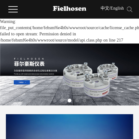
中文
/
English
Warning:
file_put_contents(/home/fehsmf6e4h0s/wwwroot/source/cache/license_cache.ph
failed to open stream: Permission denied in
/home/fehsmf6e4h0s/wwwroot/source/model/api.class.php on line 217