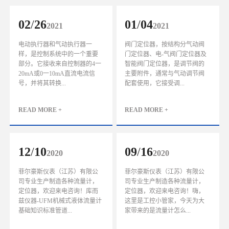
02
/
26
01
/
04
2021
2021
电动执行器和气动执行器一
阀门定位器，按结构分气动阀
样，是控制系统中的一个重要
门定位器、电-气阀门定位器及
部分。它接收来自控制器的4一
智能阀门定位器，是调节阀的
20mA或0一10mA直流电流信
主要附件，通常与气动调节阀
号，并将其转换...
配套使用，它接受调...
READ MORE +
READ MORE +
12
/
10
09
/
16
2020
2020
菲尔豪斯仪表（江苏）有限公
菲尔豪斯仪表（江苏）有限公
司专业生产制造各种流量计，
司专业生产制造各种流量计，
定位器，欢迎来电咨询！库而
定位器，欢迎来电咨询！嗨，
兹仪器-UFM机械式液体流量计
这里是工控小管家，今天为大
基础知识标准管道...
家带来的是流量计怎么...