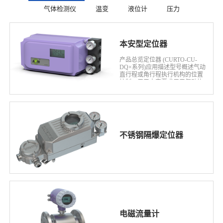
气体检测仪
温变
液位计
压力
本安型定位器
产品总览定位器 (CURTO-CU-
DQ×系列)应用描述型号概述气动
直行程或角行程执行机构的位置
控制，用于本安要求用于气动执
行机构定位的通用设备•连接：4 -
...
不锈钢隔爆定位器
电磁流量计