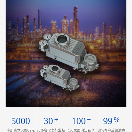
5000
30
100
99
+
+
%
注册资本5000万元
30多名仪表行业技
100家国内知名企
99%客户反馈满意